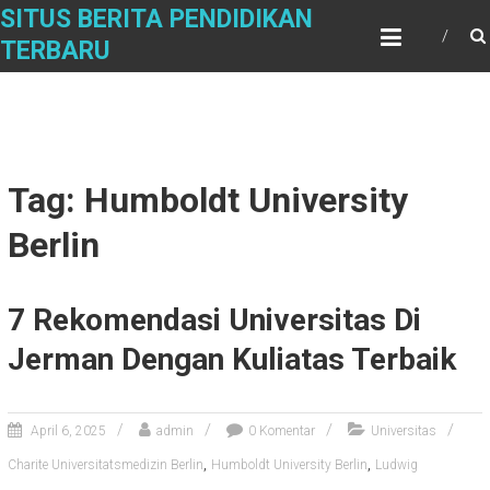
Skip
SITUS BERITA PENDIDIKAN
to
TERBARU
content
Tag: Humboldt University
Berlin
7 Rekomendasi Universitas Di
Jerman Dengan Kuliatas Terbaik
April 6, 2025
admin
0 Komentar
Universitas
,
,
Charite Universitatsmedizin Berlin
Humboldt University Berlin
Ludwig