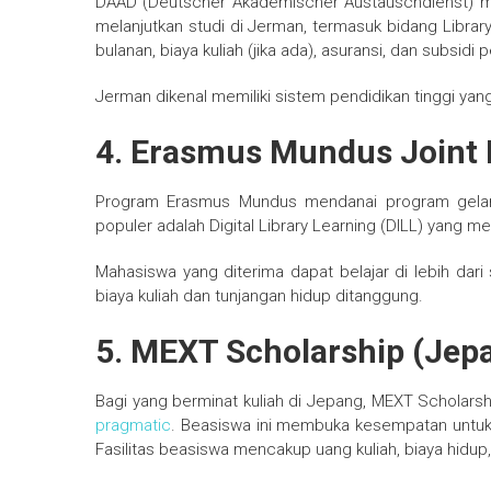
DAAD (Deutscher Akademischer Austauschdienst) me
melanjutkan studi di Jerman, termasuk bidang Librar
bulanan, biaya kuliah (jika ada), asuransi, dan subsidi p
Jerman dikenal memiliki sistem pendidikan tinggi ya
4. Erasmus Mundus Joint 
Program Erasmus Mundus mendanai program gelar 
populer adalah Digital Library Learning (DILL) yang me
Mahasiswa yang diterima dapat belajar di lebih dar
biaya kuliah dan tunjangan hidup ditanggung.
5. MEXT Scholarship (Jep
Bagi yang berminat kuliah di Jepang, MEXT Scholarsh
pragmatic
. Beasiswa ini membuka kesempatan untuk 
Fasilitas beasiswa mencakup uang kuliah, biaya hidup,