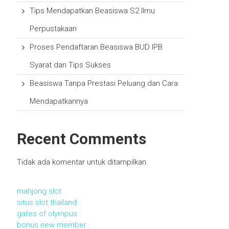
Tips Mendapatkan Beasiswa S2 Ilmu
Perpustakaan
Proses Pendaftaran Beasiswa BUD IPB
Syarat dan Tips Sukses
Beasiswa Tanpa Prestasi Peluang dan Cara
Mendapatkannya
Recent Comments
Tidak ada komentar untuk ditampilkan.
mahjong slot
situs slot thailand
gates of olympus
bonus new member