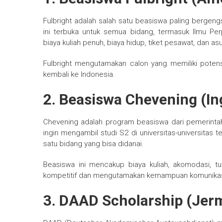
Fulbright adalah salah satu beasiswa paling bergeng
ini terbuka untuk semua bidang, termasuk Ilmu P
biaya kuliah penuh, biaya hidup, tiket pesawat, dan as
Fulbright mengutamakan calon yang memiliki poten
kembali ke Indonesia.
2. Beasiswa Chevening (In
Chevening adalah program beasiswa dari pemerintah
ingin mengambil studi S2 di universitas-universitas 
satu bidang yang bisa didanai.
Beasiswa ini mencakup biaya kuliah, akomodasi, tu
kompetitif dan mengutamakan kemampuan komunikas
3. DAAD Scholarship (Jer