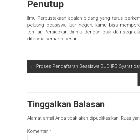
Penutup
Ilmu Perpustakaan adalah bidang yang terus berkem
peluang beasiswa luar negeri, kamu bisa mempero
ternilai. Persiapkan dirimu dengan baik dari segi
diterima semakin besar.
←
Proses Pendaftaran Beasiswa BUD IPB Syarat da
Tinggalkan Balasan
Alamat email Anda tidak akan dipublikasikan.
Ruas yan
Komentar
*