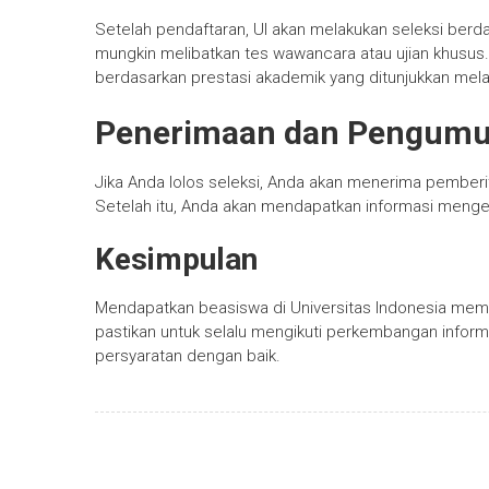
Setelah pendaftaran, UI akan melakukan seleksi berda
mungkin melibatkan tes wawancara atau ujian khusus. 
berdasarkan prestasi akademik yang ditunjukkan melalu
Penerimaan dan Pengum
Jika Anda lolos seleksi, Anda akan menerima pemberi
Setelah itu, Anda akan mendapatkan informasi menge
Kesimpulan
Mendapatkan beasiswa di Universitas Indonesia meme
pastikan untuk selalu mengikuti perkembangan info
persyaratan dengan baik.