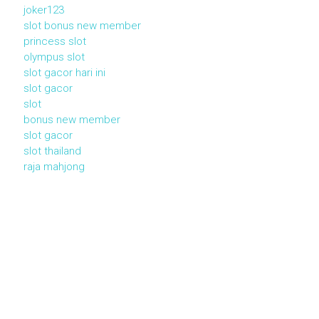
joker123
slot bonus new member
princess slot
olympus slot
slot gacor hari ini
slot gacor
slot
bonus new member
slot gacor
slot thailand
raja mahjong