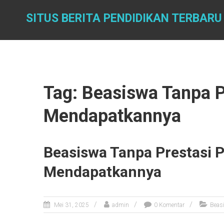
Skip
to
SITUS BERITA PENDIDIKAN TERBARU
content
Tag: Beasiswa Tanpa P
Mendapatkannya
Beasiswa Tanpa Prestasi 
Mendapatkannya
Mei 31, 2025
admin
0 Komentar
Beas