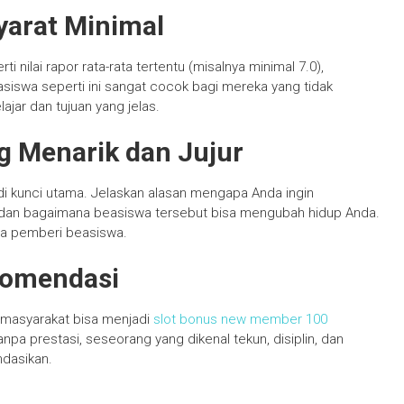
yarat Minimal
 nilai rapor rata-rata tertentu (misalnya minimal 7.0),
easiswa seperti ini sangat cocok bagi mereka yang tidak
ajar dan tujuan yang jelas.
ng Menarik dan Jujur
jadi kunci utama. Jelaskan alasan mengapa Anda ingin
 dan bagaimana beasiswa tersebut bisa mengubah hidup Anda.
ata pemberi beasiswa.
komendasi
h masyarakat bisa menjadi
slot bonus new member 100
a prestasi, seseorang yang dikenal tekun, disiplin, dan
ndasikan.