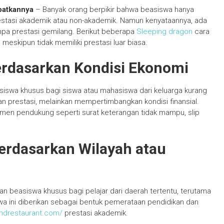
patkannya
– Banyak orang berpikir bahwa beasiswa hanya
estasi akademik atau non-akademik. Namun kenyataannya, ada
npa prestasi gemilang. Berikut beberapa
Sleeping dragon
cara
skipun tidak memiliki prestasi luar biasa.
erdasarkan Kondisi Ekonomi
iswa khusus bagi siswa atau mahasiswa dari keluarga kurang
an prestasi, melainkan mempertimbangkan kondisi finansial.
en pendukung seperti surat keterangan tidak mampu, slip
erdasarkan Wilayah atau
 beasiswa khusus bagi pelajar dari daerah tertentu, terutama
swa ini diberikan sebagai bentuk pemerataan pendidikan dan
ndrestaurant.com/
prestasi akademik.