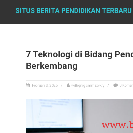
Skip
to
SITUS BERITA PENDIDIKAN TERBARU
content
7 Teknologi di Bidang Pen
Berkembang
Februari 3, 2025
wdhqnig cmmzxvkry
0 Komen