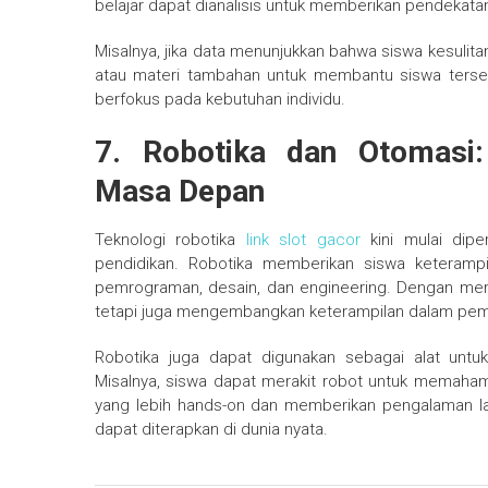
belajar dapat dianalisis untuk memberikan pendekatan
Misalnya, jika data menunjukkan bahwa siswa kesulit
atau materi tambahan untuk membantu siswa tersebu
berfokus pada kebutuhan individu.
7. Robotika dan Otomasi
Masa Depan
Teknologi robotika
link slot gacor
kini mulai dipe
pendidikan. Robotika memberikan siswa keterampi
pemrograman, desain, dan engineering. Dengan mempel
tetapi juga mengembangkan keterampilan dalam pemec
Robotika juga dapat digunakan sebagai alat unt
Misalnya, siswa dapat merakit robot untuk memahami p
yang lebih hands-on dan memberikan pengalaman lan
dapat diterapkan di dunia nyata.