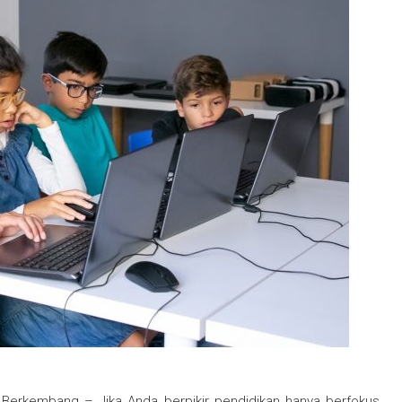
 Berkembang – Jika Anda berpikir pendidikan hanya berfokus