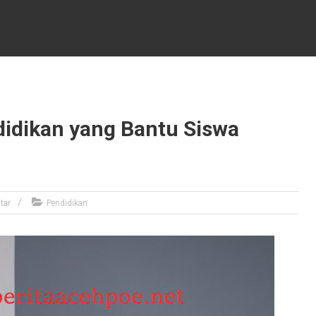
didikan yang Bantu Siswa
tar
Pendidikan