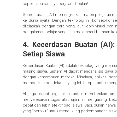
seperti apa rasanya berjalan di bulan!
Sementara itu, AR memungkinkan materi pelajaran m
ke dunia nyata. Dengan teknologi ini, konsep-konse
dijelaskan dengan cara yang jauh lebih visual da
pengalaman belajar yang jauh melampaui batasan ke
4. Kecerdasan Buatan (AI):
Setiap Siswa
Kecerdasan Buatan (AI) adalah teknologi yang memu
masing siswa. Sistem AI dapat menganalisis gaya b
dengan kemampuan mereka. Misalnya, aplikasi sepe
memberikan pendekatan yang lebih tepat untuk meng
AI juga dapat digunakan untuk memberikan ump
menyelesaikan tugas atau ujian. Ini mengurangi be
cepat dan lebih efektif bagi siswa. Jadi, bukan hanya
yang “berpikir” untuk mendukung perkembangan sisw