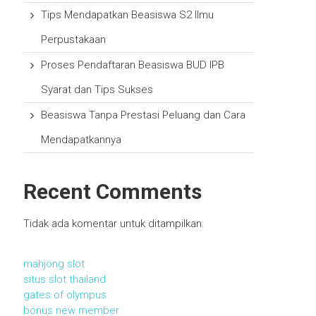
Tips Mendapatkan Beasiswa S2 Ilmu
Perpustakaan
Proses Pendaftaran Beasiswa BUD IPB
Syarat dan Tips Sukses
Beasiswa Tanpa Prestasi Peluang dan Cara
Mendapatkannya
Recent Comments
Tidak ada komentar untuk ditampilkan.
mahjong slot
situs slot thailand
gates of olympus
bonus new member