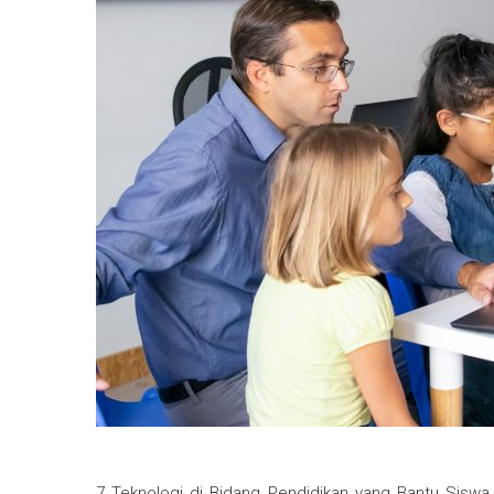
7 Teknologi di Bidang Pendidikan yang Bantu Siswa